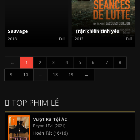
Sauvage
Trận chiến tình yêu
2018
Full
2013
Full
←
1
2
3
4
5
6
7
8
9
10
...
18
19
→
TOP PHIM LẺ
Vượt Ra Tội Ác
Beyond Evil (2021)
Hoàn Tất (16/16)