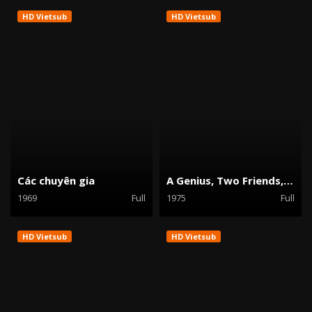
HD Vietsub
HD Vietsub
Các chuyên gia
A Genius, Two Friends, and an Idiot
1969
Full
1975
Full
HD Vietsub
HD Vietsub