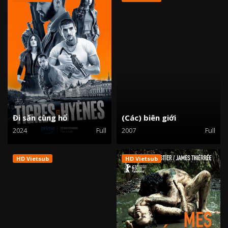
Đi săn cùng hổ
(Các) biên giới
2024
Full
2007
Full
HD Vietsub
HD Vietsub