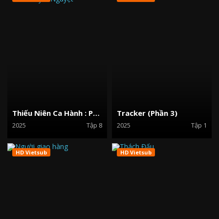
Thiếu Niên Ca Hành : Phong Hoa Tuyết Nguyệt
Tracker (Phần 3)
2025
Tập 8
2025
Tập 1
HD Vietsub
HD Vietsub