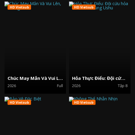
HD Vietsub
HD Vietsub
Chúc May Mắn Và Vui Lên, Đừng Chết
Hỏa Thực Điểu: Đội cứu hỏa Borotobi vùng Ushu
2026
Full
2026
Tập 8
HD Vietsub
HD Vietsub