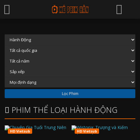
Lọc Phim
PHIM THỂ LOẠI HÀNH ĐỘNG
HD Vietsub
HD Vietsub