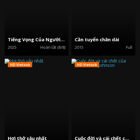
Tiếng Vọng Của Người Sống Sót: Thảm Án Tại Hàn Quốc
Cần tuyển chân dài
2025
Hoàn tất (8/8)
2015
Full
HD Vietsub
HD Vietsub
Hơi thở sâu nhất
Cuộc đời và cái chết của Marsha P. Johnson