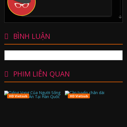
Sneako
BÌNH LUẬN
Justin Waller
PHIM LIÊN QUAN
Ed Matthews
HD Vietsub
HD Vietsub