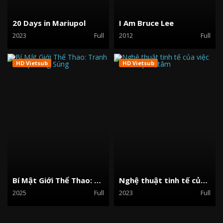
20 Days in Mariupol
I Am Bruce Lee
2023
Full
2012
Full
HD Vietsub
HD Vietsub
Bí Mật Giới Thể Thao: Tranh Chấp Bằng Súng
Nghệ thuật tinh tế của việc đếch quan tâm
2025
Full
2023
Full