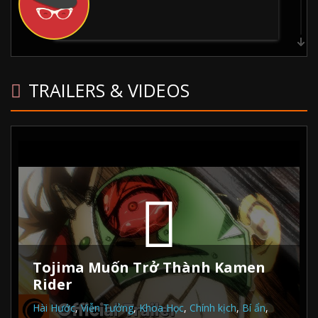
斉藤壮馬
TRAILERS & VIDEOS
ファイルーズあい
Tojima Muốn Trở Thành Kamen
Rider
Hài Hước
,
Viễn Tưởng
,
Khoa Học
,
Chính kịch
,
Bí ẩn
,