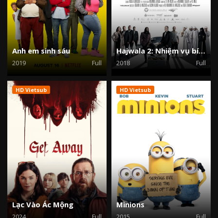
Anh em sinh sáu
Hajwala 2: Nhiệm vụ bí ẩn
2019
Full
2018
Full
HD Vietsub
HD Vietsub
Lạc Vào Ác Mộng
Minions
2024
Full
2015
Full