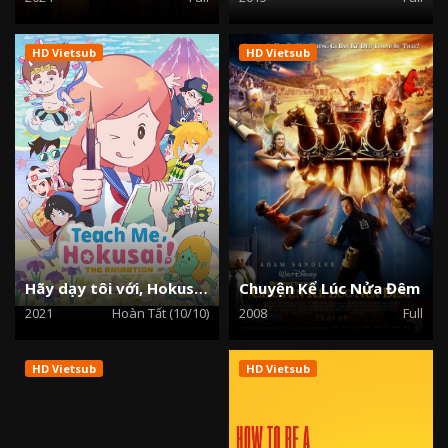
HD Vietsub
HD Vietsub
Hãy dạy tôi với, Hokusai !
Chuyện Kể Lúc Nửa Đêm
2021
Hoàn Tất (10/10)
2008
Full
HD Vietsub
HD Vietsub