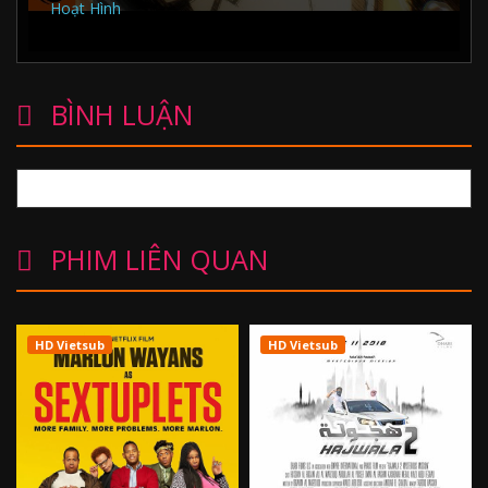
Hoạt Hình
BÌNH LUẬN
PHIM LIÊN QUAN
HD Vietsub
HD Vietsub