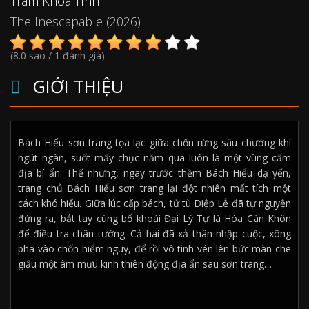
Trâm Khoá Tình
The Inescapable (2026)
(8.0 sao / 1 đánh giá)
GIỚI THIỆU
Bách Hiểu sơn trang tọa lạc giữa chốn rừng sâu chướng khí
ngút ngàn, suốt mấy chục năm qua luôn là một vùng cấm
địa bí ẩn. Thế nhưng, ngay trước thềm Bách Hiểu dạ yến,
trang chủ Bách Hiểu sơn trang lại đột nhiên mất tích một
cách khó hiểu. Giữa lúc cấp bách, tử tù Diệp Lễ đã tự nguyện
đứng ra, bắt tay cùng bổ khoái Đại Lý Tự là Hóa Càn Khôn
để điều tra chân tướng. Cả hai đã xả thân nhập cuộc, xông
pha vào chốn hiểm nguy, để rồi vô tình vén lên bức màn che
giấu một âm mưu kinh thiên động địa ẩn sau sơn trang…