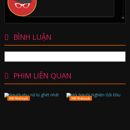
罗大涛
BÌNH LUẬN
He Haoyang
PHIM LIÊN QUAN
吴佑楠
HD Vietsub
HD Vietsub
小豆花