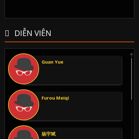
DIỄN VIÊN
Guan Yue
Furou Meiqi
杨宇斌