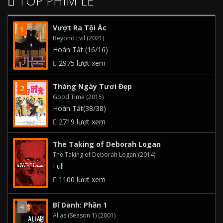
TOP PHIM LẺ
Vượt Ra Tội Ác
Beyond Evil (2021)
Hoàn Tất (16/16)
2975 lượt xem
Tháng Ngày Tươi Đẹp
Good Time (2015)
Hoàn Tất(38/38)
2719 lượt xem
The Taking of Deborah Logan
The Taking of Deborah Logan (2014)
Full
1100 lượt xem
Bí Danh: Phần 1
Alias (Season 1) (2001)