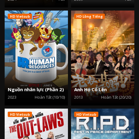
HD Vietsub
HD Lồng Tiếng
Nguồn nhân lực (Phần 2)
Anh Họ Cố Lên
2023
Hoàn Tất (10/10)
2013
Hoàn Tất (20/20)
HD Vietsub
HD Vietsub